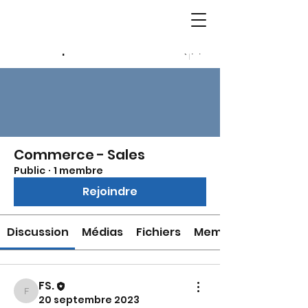
Groupes
Commerce - Sales
Public
·
1 membre
Rejoindre
Discussion
Médias
Fichiers
Membres
FS.
FS.
20 septembre 2023