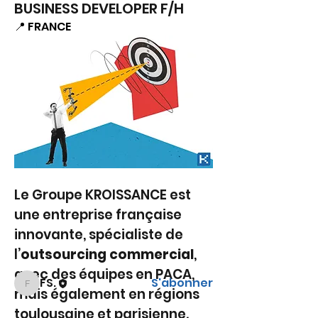
BUSINESS DEVELOPER F/H
📍 FRANCE
À propos
Bienvenue dans le groupe !
Communiquez avec d'autres
Le Groupe KROISSANCE est 
membres, suivez les actualités
une entreprise française 
et partagez du contenu.
innovante, spécialiste de 
l’
outsourcing commercial
, 
membres
avec des équipes en PACA, 
FS.
S'abonner
FS.
mais également en régions 
Voir tous les membres (1)
toulousaine et parisienne.