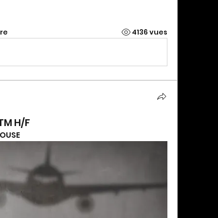
re
4136 vues
TM H/F
LOUSE