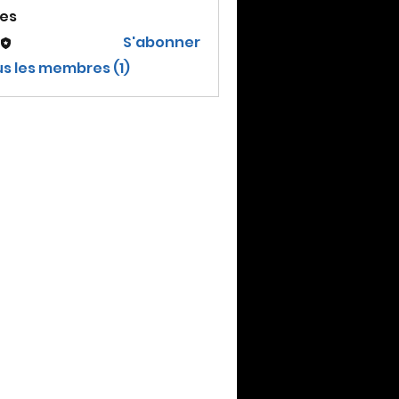
es
S'abonner
us les membres (1)