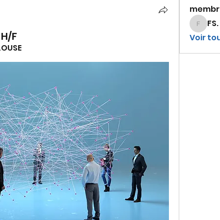
membr
FS.
FS.
 H/F
Voir to
ULOUSE