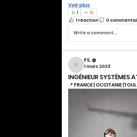
Voir plus
1
1 réaction
0 commentai
Write a comment...
FS.
1 mars 2023
FS.
INGÉNIEUR SYSTÈMES A
📍 FRANCE | OCCITANIE |TOU