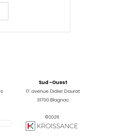
étavers, nouvelle
ité du recrutement ?
Sud -Ouest
es
17, avenue Didier Daurat
31700 Blagnac
©2026