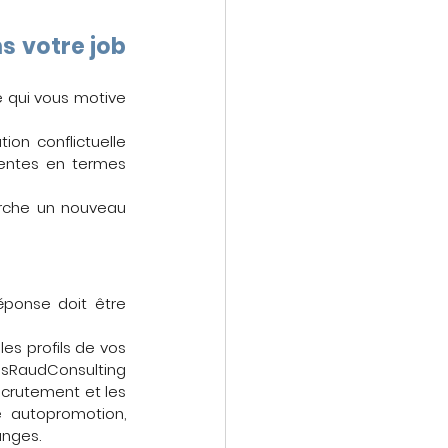
 votre job 
 qui vous motive 
on conflictuelle 
entes en termes 
erche un nouveau 
ponse doit être  
es profils de vos 
sRaudConsulting 
crutement et les 
le autopromotion, 
nges. 