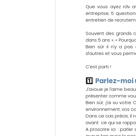
Que vous ayez rdv av
entreprise, 5 questio
entretien de recrutem
Souvent des grands c
dans 5 ans », « Pourquo
Bien sûr il n’y a pa
d’autres et vous perm
C’est parti !
1️⃣  
Parlez-moi 
J’avoue je l’aime beau
présenter comme vous 
Bien sûr, j’ai vu votr
environnement, vos co
Dans ce cas précis, il 
avant  ce qui se rappo
A proscrire ici  : parle
aucun lien avec le pos