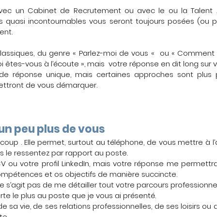
ec un Cabinet de Recrutement ou avec le ou la Talent Ac
ns quasi incontournables vous seront toujours posées (ou pr
ent.
lassiques, du genre « Parlez-moi de vous «  ou « Comment 
i êtes-vous à l’écoute », mais  votre réponse en dit long sur v
s de réponse unique, mais certaines approches sont plus 
ettront de vous démarquer.
un peu plus de vous
coup . Elle permet, surtout au téléphone, de vous mettre à l’
le ressentez par rapport au poste. 
e CV ou votre profil LinkedIn, mais votre réponse me permettr
mpétences et os objectifs de manière succincte.
ne s’agit pas de me détailler tout votre parcours professionne
rte le plus au poste que je vous ai présenté.
r de sa vie, de ses relations professionnelles, de ses loisirs ou
te.