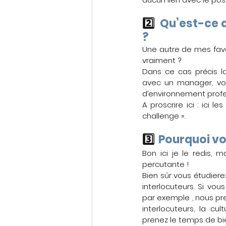
2️⃣  
Qu’est-ce q
?
Une autre de mes favo
vraiment ? 
Dans ce cas précis la
avec un manager, vos
d’environnement profe
A proscrire ici : ici 
challenge ».
3️⃣  
Pourquoi vo
Bon ici je le redis, 
percutante !
Bien sûr vous étudierez
interlocuteurs. Si v
par exemple , nous pr
interlocuteurs, la cul
prenez le temps de bi