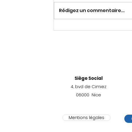
Rédigez un commentaire...
Se reconnecter au
travail, l’autre
innovation en cours
Siège Social
4, bvd de Cimiez
06000 Nice
Mentions légales