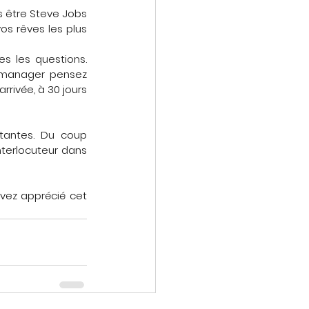
as être Steve Jobs 
vos rêves les plus 
es les questions. 
 manager pensez 
ivée, à 30 jours 
tantes. Du coup 
nterlocuteur dans 
vez apprécié cet 