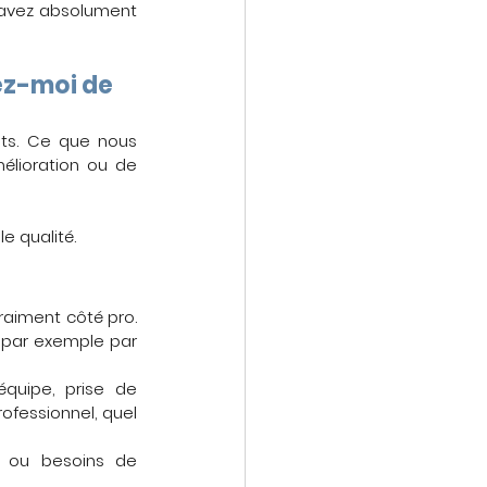
 avez absolument 
ez-moi de 
uts. Ce que nous 
élioration ou de 
le qualité.
aiment côté pro. 
e par exemple par 
uipe, prise de 
fessionnel, quel 
 ou besoins de 