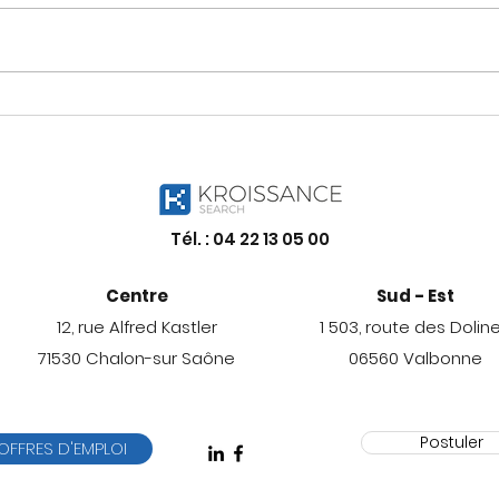
Qui veut (encore) du
Le m
travail ?
réal
Tél. :
04 22 13 05 00
Centre
Sud - Est
12, rue Alfred Kastler
1 503, route des Dolin
71530 Chalon-sur Saône
06560 Valbonne
Postuler
OFFRES D'EMPLOI