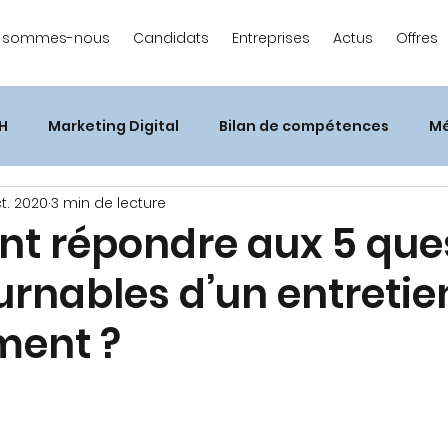
i sommes-nous
Candidats
Entreprises
Actus
Offres
H
Marketing Digital
Bilan de compétences
Mé
t. 2020
3 min de lecture
 répondre aux 5 que
urnables d’un entretie
ment ?