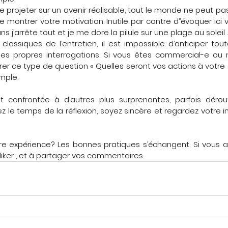
ut se projeter sur un avenir réalisable, tout le monde ne peut p
 de montrer votre motivation. Inutile par contre d’’évoquer ici 
ns j’arrête tout et je me dore la pilule sur une plage au soleil .
lassiques de l’entretien, il est impossible d’anticiper tout
es propres interrogations. Si vous êtes commercial-e ou
ce type de question « Quelles seront vos actions à votre arr
mple. 
 confrontée à d’autres plus surprenantes, parfois dérou
nez le temps de la réflexion, soyez sincère et regardez votre i
re expérience? Les bonnes pratiques s’échangent. Si vous a
à liker , et à partager vos commentaires.