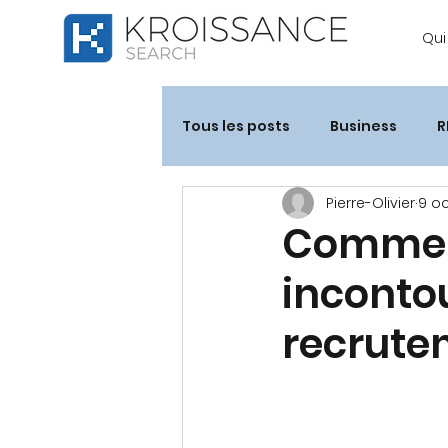
Qu
Tous les posts
Business
R
Pierre-Olivier
9 oc
Comment
inconto
recrute