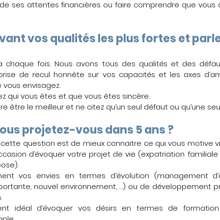
ler de ses attentes financières ou faire comprendre que vous
ant vos qualités les plus fortes et parl
 à chaque fois. Nous avons tous des qualités et des défa
rise de recul honnête sur vos capacités et les axes d’am
 vous envisagez. 
z qui vous êtes et que vous êtes sincère.
dre être le meilleur et ne citez qu’un seul défaut ou qu’une seu
ous projetez-vous dans 5 ans ?
 cette question est de mieux connaitre ce qui vous motive vr
ccasion d’évoquer votre projet de vie (expatriation familial
ose). 
ment vos envies en termes d’évolution (management d’éq
mportante, nouvel environnement, …) ou de développement pro
. 
nt idéal d’évoquer vos désirs en termes de formation
mple.