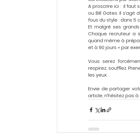
A proscrire ici :  il fa
ou Bill Gates. Il s’agit
fous du style : dans 5 a
Et malgré ses grands c
Chaque recruteur a s
quand même à préparer 
et à 90 jours » par exe
Vous serez forcément
respirez, soufflez. Pre
les yeux.
Envie de partager vot
article, n’hésitez pas 