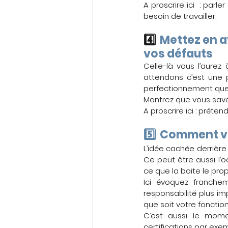
A proscrire ici  : par
besoin de travailler.
4️⃣  
Mettez en av
vos défauts
Celle-là vous l’aurez
attendons c’est une p
perfectionnement que
Montrez que vous save
A proscrire ici : préten
5️⃣  Comment v
L’idée cachée derrière
Ce peut être aussi l’o
ce que la boite le prop
Ici évoquez franche
responsabilité plus i
que soit votre fonction
C’est aussi le mome
certifications par exe