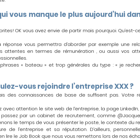
ui vous manque le plus aujourd’hui dans
rites! OK vous avez envie de partir mais pourquoi. Qu’est-ce
 réponse vous permettra d’aborder par exemple une relati
 attentes en termes de rémunération , ou aussi vos att
ssionnelles.
les phrases « bateau » et trop générales du type : « je rech
ulez-vous rejoindre l’entreprise XXX ?
mais des connaissances de base de suffisent pas. Votre ré
 avec attention le site web de l’entreprise, la page LinkedIn, l
ous passez par un cabinet de recrutement, comme @Jacque
enons le temps de vous présenter le poste, le contexte du re
ture de l’entreprise et sa réputation. D’ailleurs, personnel
en lire le Job Book que nous vous remettons lors de nos écha