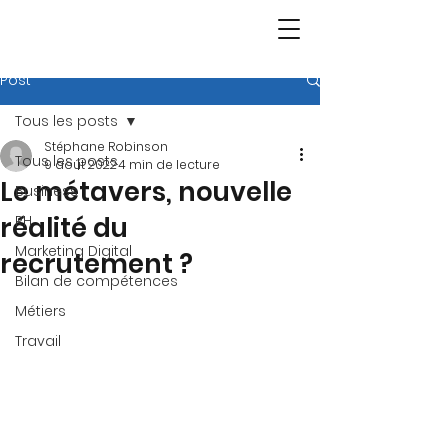
Post
Tous les posts
Stéphane Robinson
Tous les posts
9 août 2022
4 min de lecture
Le métavers, nouvelle
Business
réalité du
RH
Marketing Digital
recrutement ?
Bilan de compétences
Métiers
Travail