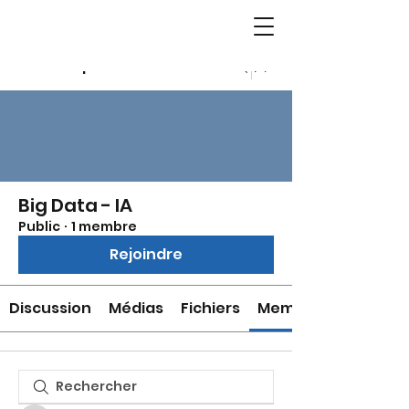
Groupes
Big Data - IA
Public
·
1 membre
Rejoindre
Discussion
Médias
Fichiers
Membres