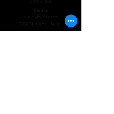
06000 Nice
Centre
12, rue Alfred Kastler
71530 Chalon-sur Saône
Sud - Est
1 503, route des Dolines
06560 Valbonne
Sud -Ouest
17, avenue Didier Daurat
31700 Blagnac
Mentions légales
OFFRES D'EMPLOI
Postuler