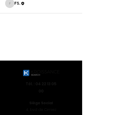
FS.
FS.
Tél. :
04 22 13 05
00
Siège Social
4, bvd de Cimiez