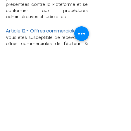
présentées contre la Plateforme et se
conformer aux procédures
administratives et judiciaires.
Article 12 - Offres commerciales
Vous êtes susceptible de recevoir des
offres commerciales de l'éditeur. Si
vous ne le souhaitez pas, veuillez
cliquer sur le lien suivant :
contact@kroissance.com
.
Vos données sont susceptibles d’être
utilisées par les partenaires de l'éditeur
à des fins de prospection
commerciale, si vous ne le souhaitez
pas, veuillez cliquer sur le lien suivant :
contact@kroissance.com
.
Si, lors de la consultation du site, vous
accédez à des données à caractère
personnel, vous devez vous abstenir
de toute collecte, de toute utilisation
non autorisée et de tout acte pouvant