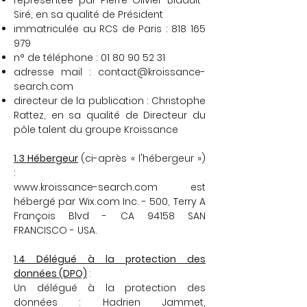
représentée par Pierre-Olivier Bidault-
Siré, en sa qualité de Président
immatriculée au RCS de Paris :
818 165
979
n° de téléphone :
01 80 90 52 31
adresse mail :
contact@kroissance-
search.com
directeur de la publication : Christophe
Rattez, en sa qualité de Directeur du
pôle talent du groupe Kroissance
1.3 Hébergeur
(ci-après « l'hébergeur »)
:
www.kroissance-search.com
est
hébergé par Wix.com Inc. - 500, Terry A
François Blvd - CA 94158 SAN
FRANCISCO - USA.
1.4 Délégué à la protection des
données (DPO)
:
Un délégué à la protection des
données : Hadrien Jammet,