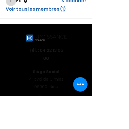
FS.
S'abonner
FS.
Voir tous les membres (1)
Tél. :
04 22 13 05
00
Siège Social
4, bvd de Cimiez
06000 Nice
Centre
12, rue Alfred Kastler
71530 Chalon-sur Saône
Sud - Est