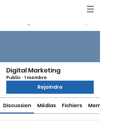
Groupes
Digital Marketing
Public
·
1 membre
Rejoindre
Discussion
Médias
Fichiers
Membres