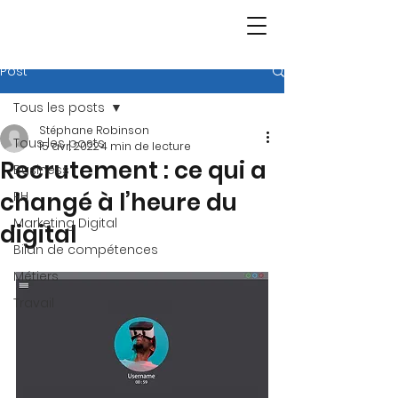
Post
Tous les posts
Stéphane Robinson
Tous les posts
15 avr. 2022
4 min de lecture
Recrutement : ce qui a
Business
changé à l’heure du
RH
Marketing Digital
digital
Bilan de compétences
Métiers
Travail