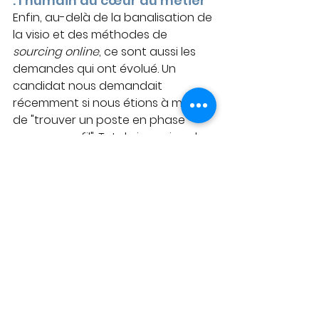
: l’humain au cœur du métier
Enfin, au-delà de la banalisation de 
la visio et des méthodes de 
sourcing online
, ce sont aussi les 
demandes qui ont évolué. Un 
candidat nous demandait 
récemment si nous étions à même 
de "trouver un poste en phase 
avec un profil". Totale inversion de 
logique en apparence.
Mais oui, Monsieur, bien sûr : nous le 
pouvons ! Cela s’appelle 
agent de 
carrière
, et c’est précisément une 
dimension majeure de notre métier.
Qui nous engage sur l’ensemble du 
parcours du candidat. 
En pleine digitalisation des 
entreprises, visio ou pas visio, 