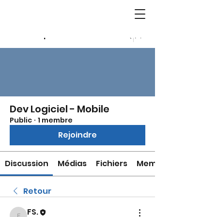
Groupes
Dev Logiciel - Mobile
Public
·
1 membre
Rejoindre
Discussion
Médias
Fichiers
Membres
Retour
FS.