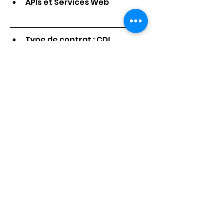
APIs et Services Web 
Type de contrat : CDI.
Lieu de travail : Sophia-
Antipolis (06) +  télétravail 
Rémunération compétitive : 
de 40 à 55 k€/an selon 
expérience
Ascension professionnelle 
rapide au sein de l'entreprise
Mission accomplie ! 
L’équipe Kroissance 
Search a déniché son/sa 
super-candidat(e) pour ce 
poste. N’hésitez pas à 