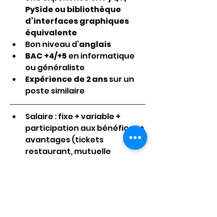
PySide ou bibliothèque 
d’interfaces graphiques 
équivalente 
Bon niveau d’
anglais 
BAC +4/+5
 en informatique 
ou généraliste
Expérience de 2 ans
 sur un 
poste similaire 
Salaire : fixe + variable + 
participation aux bénéfices + 
avantages (tickets 
restaurant, mutuelle 
performante, RTT…)
Mission accomplie ! L’équipe 
Kroissance Search a déniché 