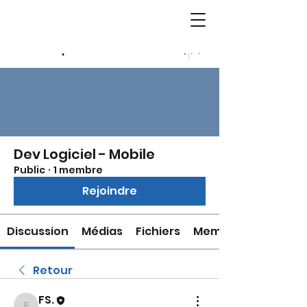
Groupes
Dev Logiciel - Mobile
Public
·
1 membre
Rejoindre
Discussion
Médias
Fichiers
Membres
Retour
FS.