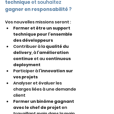
technique
 et souhaitez 
gagner en responsabilité
 ?
Vos nouvelles missions seront :
Former et être un support 
technique pour l'ensemble 
des développeurs
Contribuer à la 
qualité du 
delivery
, à 
l'amélioration 
continue
 et au 
continuous 
deployment
Participer à 
l'innovation sur 
vos projets
Analyser et évaluer les 
charges liées à une demande 
client
Former un binôme gagnant 
avec le chef de projet
 en 
travaillant main dans la main 