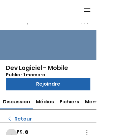
Groupes
Dev Logiciel - Mobile
Public
·
1 membre
Rejoindre
Discussion
Médias
Fichiers
Membres
Retour
FS.