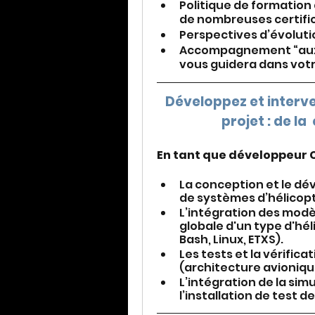
Politique de formation 
de nombreuses certifi
Perspectives d’évolutio
Accompagnement “aux p
vous guidera dans votre
Développez et interve
projet : de la
En tant que développeur C
La conception et le d
de systèmes d’hélicopt
L’intégration des modè
globale d'un type d'hél
Bash, Linux, ETXS).
Les tests et la vérific
(architecture avioniqu
L’intégration de la sim
l’installation de test 