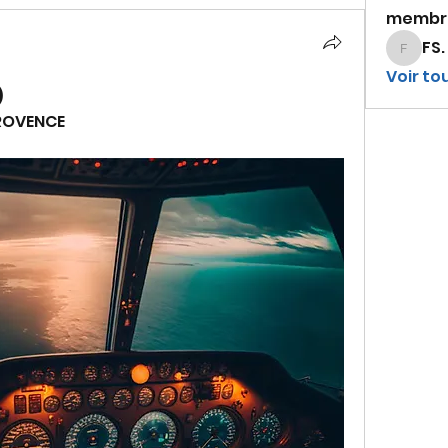
membr
FS.
FS.
Voir to
)
PROVENCE