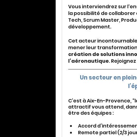
Vous interviendrez sur l'e
la possibilité de collabore
Tech, Scrum Master, Produc
développement.
Cet acteur incontournable
création de solutions inn
l’aéronautique
. Rejoignez
Un secteur en plein
l’
C’est à Aix-En-Provence, “la
attractif vous attend, dan
être des équipes : 
Accord d’intéressement,
Remote partiel (2/3 jou