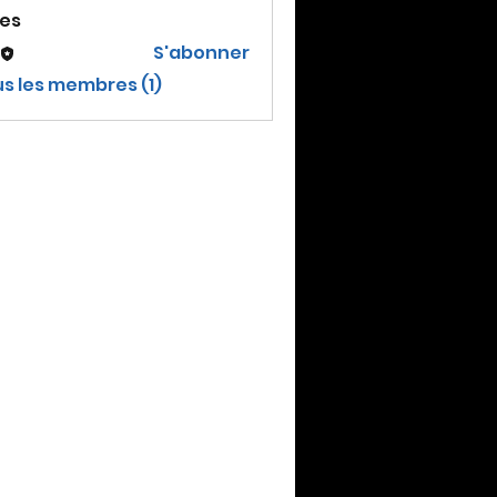
es
S'abonner
us les membres (1)