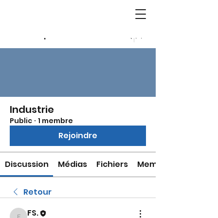
Groupes
Industrie
Public
·
1 membre
Rejoindre
Discussion
Médias
Fichiers
Membres
Retour
FS.