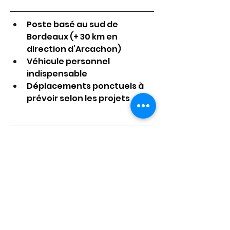
Poste basé au sud de 
Bordeaux (+ 30 km en 
direction d’Arcachon)
Véhicule personnel 
indispensable
Déplacements ponctuels à 
prévoir selon les projets
Mission accomplie ! 
L’équipe Kroissance 
Search a déniché son/sa 
super-candidat(e) pour ce 
poste. N’hésitez pas à 
consulter nos autres 
offres d’emploi.