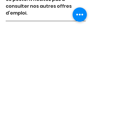
consulter nos autres offres 
d’emploi.
KROISSANCE Search
 – le cabinet 
de recrutement spécialisé dans 
les métiers de l'industrie IT et du 
digital qui fait la part belle à 
l'humain – est une entreprise 
du
Groupe KROISSANCE
.
0
1
3759
Write a comment...
Newest
Pierre Foucron
Mar 14, 2024