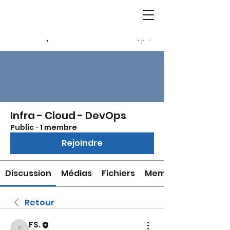
Groupes
Infra - Cloud - DevOps
Public
·
1 membre
Rejoindre
Discussion
Médias
Fichiers
Membres
Retour
FS.