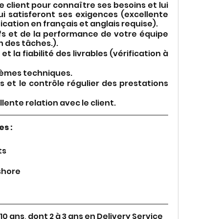
e client pour connaître ses besoins et lui 
ui satisferont ses exigences (excellente 
cation en français et anglais requise).
fs et de la performance de votre équipe 
n des tâches.).
t la fiabilité des livrables (vérification à 
lèmes techniques.
 et le contrôle régulier des prestations 
lente relation avec le client.
s :
ts
shore
0 ans, dont 2 à 3 ans en Delivery Service 