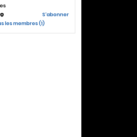
es
S'abonner
us les membres (1)