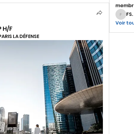
membr
FS.
FS.
Voir to
 H/F
 PARIS LA DÉFENSE