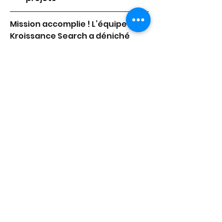
Mission accomplie ! L’équipe 
Kroissance Search a déniché 
son/sa super-candidat(e) pour 
ce poste. N’hésitez pas à 
consulter nos autres offres 
d’emploi.
KROISSANCE Search
 – le cabinet 
de recrutement spécialisé dans 
les métiers de l'industrie IT et du 
digital qui fait la part belle à 
l'humain – est une entreprise 
du
Groupe KROISSANCE
.
1
1
0
5272