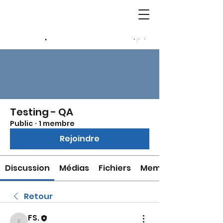
Groupes
Testing - QA
Public
·
1 membre
Rejoindre
Discussion
Médias
Fichiers
Membres
Retour
FS.