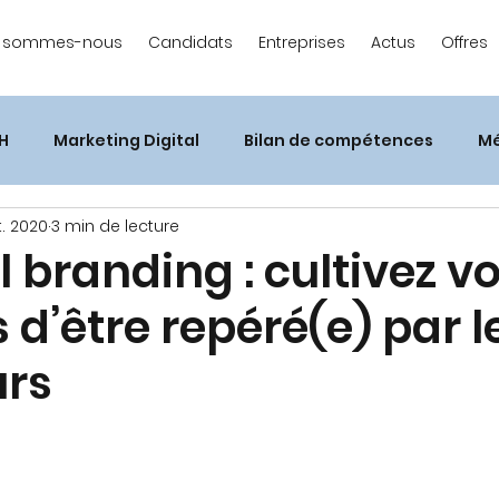
i sommes-nous
Candidats
Entreprises
Actus
Offres
H
Marketing Digital
Bilan de compétences
Mé
t. 2020
3 min de lecture
 branding : cultivez v
d’être repéré(e) par l
urs