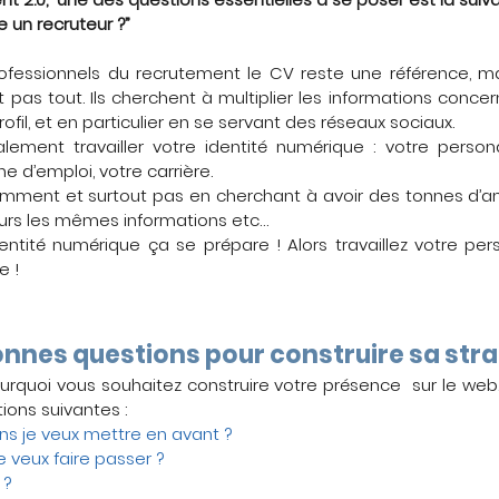
e un recruteur ?”
fessionnels du recrutement le CV reste une référence, mai
t pas tout. Ils cherchent à multiplier les informations conce
rofil, et en particulier en se servant des réseaux sociaux.
lement travailler votre identité numérique : votre person
e d’emploi, votre carrière.
mment et surtout pas en cherchant à avoir des tonnes d’a
ours les mêmes informations etc…
entité numérique ça se prépare ! Alors travaillez votre pers
e !
onnes questions pour construire sa str
pourquoi vous souhaitez construire votre présence  sur le web. 
ions suivantes :
ns je veux mettre en avant ?
 veux faire passer ?
 ?