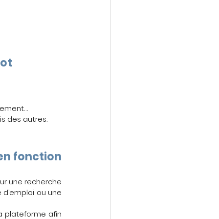
lot
èrement…
is des autres.
n fonction 
our une recherche 
e d’emploi ou une 
 plateforme afin 