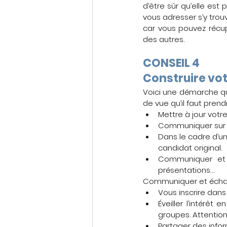
d’être sûr qu’elle est
vous adresser s’y trou
car vous pouvez récup
des autres.
CONSEIL 4
Construire vot
Voici une démarche qu
de vue qu’il faut prend
Mettre à jour votre
Communiquer su
Dans le cadre d’un
candidat original.
Communiquer et p
présentations…
Communiquer et échange
Vous inscrire dans
Éveiller l’intérêt
groupes. Attention
Partager des inform