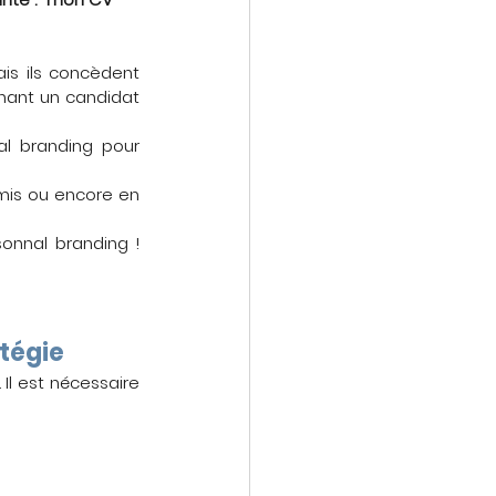
s ils concèdent 
rnant un candidat 
al branding pour 
mis ou encore en 
onnal branding ! 
atégie
Il est nécessaire 