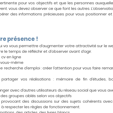
 pertinente pour vos objectifs et que les personnes auxquell
vent. vous devez observer ce que font les autres. L’observati
érer des informations précieuses pour vous positionner e
re présence !
i va vous permettre d’augmenter votre attractivité sur le we
re le temps de réfléchir et d’observer avant d’agir.
 cv en ligne
r vous-même
e recherche d’emploi : créer l’attention pour vous faire rema
artager vos réalisations : mémoire de fin d’études, bo
r avec d’autres utilisateurs du réseau social que vous avez
 des groupes ciblés selon vos objectifs
 en provocant des discussions sur des sujets cohérents avec 
 à respecter les règles de fonctionnement.
ations, des articles, des livres blancs,…