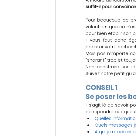
suffit-il pour convaincr
Pour beaucoup de pro
volontiers que ce n’es
pour bien établir son p
Il vous faut donc éga
booster votre recherch
Mais pas n’importe co
"sharant" trop et touj
Non, construire son id
Suivez notre petit guid
CONSEIL 1
Se poser les b
Il s’agit là de savoir 
de répondre aux quest
Quelles informatio
Quels messages je
A qui je m’adresse