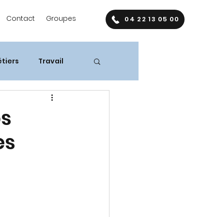
Contact
Groupes
04 22 13 05 00
tiers
Travail
os
es