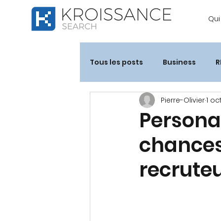
Qu
Tous les posts
Business
R
Pierre-Olivier
1 oc
Personal
chances 
recrute