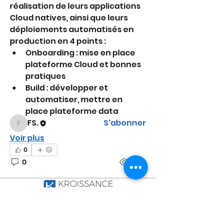
réalisation de leurs applications 
Cloud natives, ainsi que leurs 
déploiements automatisés en 
À propos
production en 4 points : 
Bienvenue dans le groupe !
Onboarding : mise en place 
Communiquez avec d'autres
plateforme Cloud et bonnes 
membres, suivez les actualités
pratiques 
et partagez du contenu.
Build : développer et 
automatiser, mettre en 
membres
place plateforme data
FS.
S'abonner
FS.
Voir tous les membres (1)
Voir plus
0
0
1770
FS.
FS.
2 avril 2024
Tél. :
04 22 13 05
CHEF DE PROJET RÉFÉRENTIEL