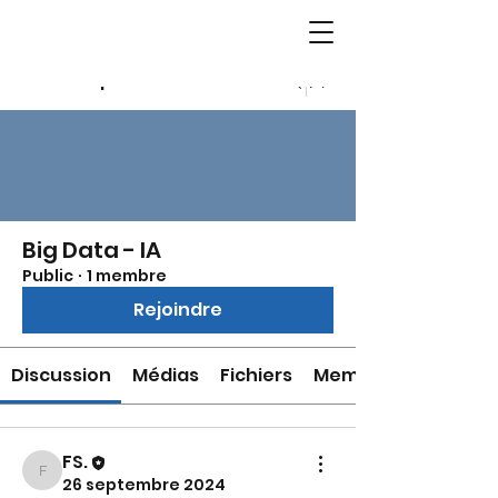
Groupes
Big Data - IA
Public
·
1 membre
Rejoindre
Discussion
Médias
Fichiers
Membres
FS.
FS.
26 septembre 2024