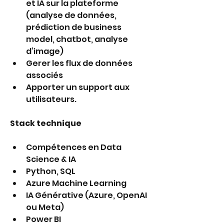
et IA sur la plateforme 
(analyse de données, 
prédiction de business 
model, chatbot, analyse 
d’image)
Gerer les flux de données 
associés
Apporter un support aux 
utilisateurs.
Stack technique
Compétences en Data 
Science & IA
Python, SQL
Azure Machine Learning 
IA Générative (Azure, OpenAI 
ou Meta)
Power BI