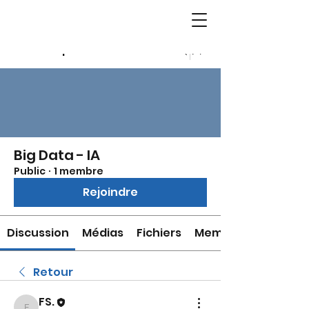
Groupes
Big Data - IA
Public
·
1 membre
Rejoindre
Discussion
Médias
Fichiers
Membres
Retour
FS.