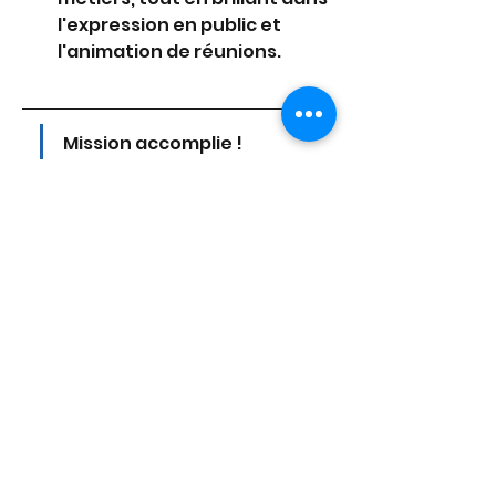
l'expression en public et 
l'animation de réunions.
Mission accomplie ! 
L’équipe Kroissance 
Search a déniché son/sa 
super-candidat(e) pour ce 
poste. N’hésitez pas à 
consulter nos autres 
offres d’emploi.
KROISSANCE Search
 – le cabinet 
de recrutement spécialisé dans 
les métiers de l'industrie IT et du 
digital qui fait la part belle à 
l'humain – est une entreprise 